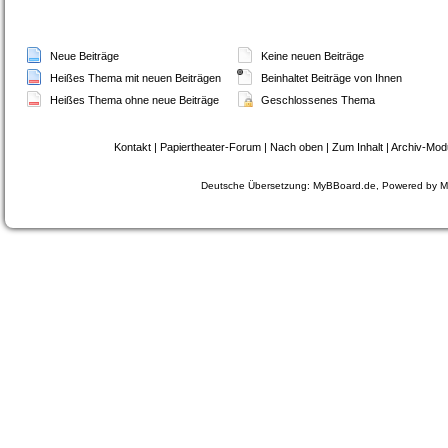
Neue Beiträge
Keine neuen Beiträge
Heißes Thema mit neuen Beiträgen
Beinhaltet Beiträge von Ihnen
Heißes Thema ohne neue Beiträge
Geschlossenes Thema
Kontakt
|
Papiertheater-Forum
|
Nach oben
|
Zum Inhalt
|
Archiv-Mod
Deutsche Übersetzung:
MyBBoard.de
, Powered by
M