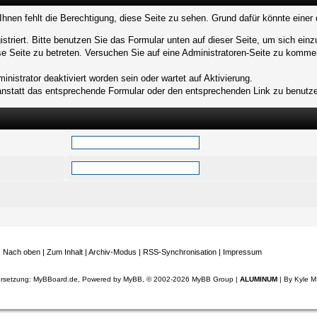
Ihnen fehlt die Berechtigung, diese Seite zu sehen. Grund dafür könnte einer 
gistriert. Bitte benutzen Sie das Formular unten auf dieser Seite, um sich ein
ese Seite zu betreten. Versuchen Sie auf eine Administratoren-Seite zu komme
nistrator deaktiviert worden sein oder wartet auf Aktivierung.
, anstatt das entsprechende Formular oder den entsprechenden Link zu benutz
|
Nach oben
|
Zum Inhalt
|
Archiv-Modus
|
RSS-Synchronisation
|
Impressum
rsetzung:
MyBBoard.de
, Powered by
MyBB
, © 2002-2026
MyBB Group
|
ALUMINUM
| By
Kyle M