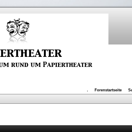
.
Forenstartseite
S