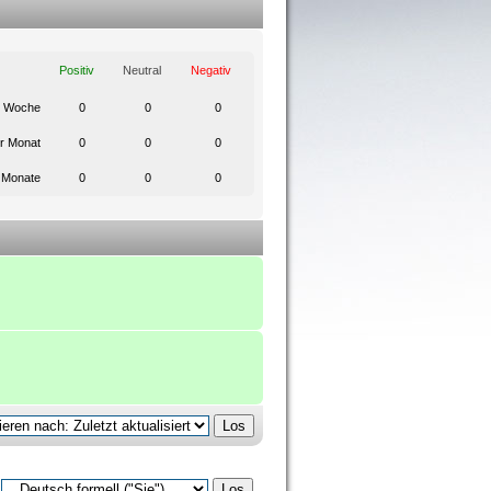
Positiv
Neutral
Negativ
e Woche
0
0
0
er Monat
0
0
0
6 Monate
0
0
0