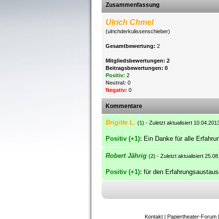
Zusammenfassung
Ulrich Chmel
(ulrichderkulissenschieber)
Gesamtbewertung:
2
Mitgliedsbewertungen: 2
Beitragsbewertungen: 0
Positiv:
2
Neutral:
0
Negativ:
0
Kommentare
Brigitte L.
(
1
) - Zuletzt aktualisiert 10.04.201
Positiv (+1):
Ein Danke für alle Erfahrun
Robert Jährig
(
2
) - Zuletzt aktualisiert 25.0
Positiv (+1):
für den Erfahrungsaustausc
Kontakt
|
Papiertheater-Forum