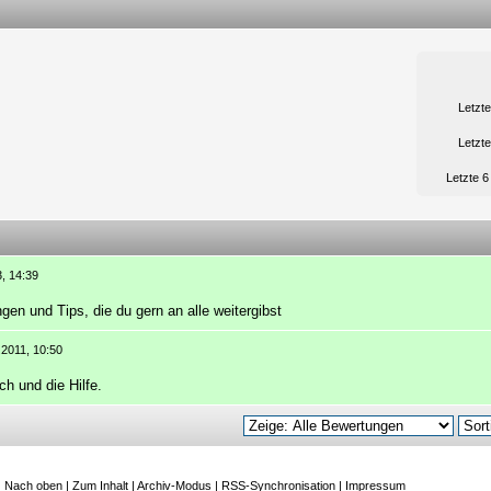
Letzt
Letzt
Letzte 
3, 14:39
gen und Tips, die du gern an alle weitergibst
8.2011, 10:50
h und die Hilfe.
|
Nach oben
|
Zum Inhalt
|
Archiv-Modus
|
RSS-Synchronisation
|
Impressum