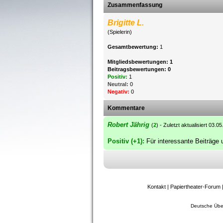
Zusammenfassung
Brigitte L.
(Spielerin)
Gesamtbewertung:
1
Mitgliedsbewertungen: 1
Beitragsbewertungen: 0
Positiv:
1
Neutral:
0
Negativ:
0
Kommentare
Robert Jährig
(
2
) - Zuletzt aktualisiert 03.0
Positiv (+1):
Für interessante Beiträge
Kontakt
|
Papiertheater-Forum
Deutsche Übe