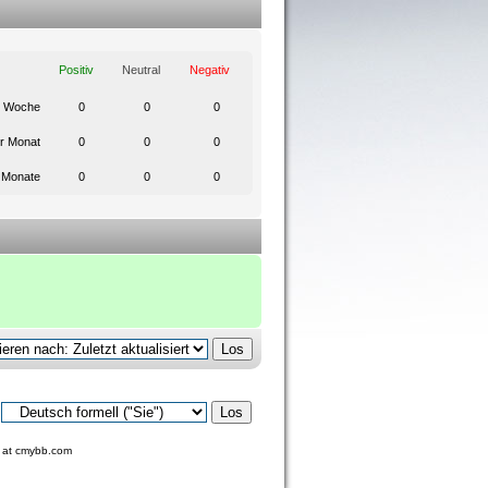
Positiv
Neutral
Negativ
e Woche
0
0
0
er Monat
0
0
0
6 Monate
0
0
0
at
cmybb.com