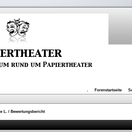
.
Forenstartseite
S
te L.
/
Bewertungsbericht