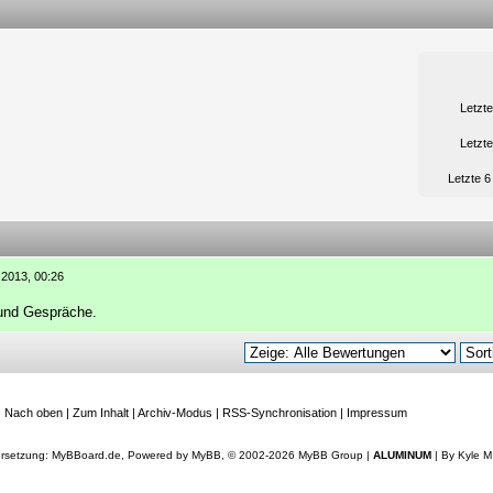
Letzt
Letzt
Letzte 
5.2013, 00:26
 und Gespräche.
|
Nach oben
|
Zum Inhalt
|
Archiv-Modus
|
RSS-Synchronisation
|
Impressum
rsetzung:
MyBBoard.de
, Powered by
MyBB
, © 2002-2026
MyBB Group
|
ALUMINUM
| By
Kyle M