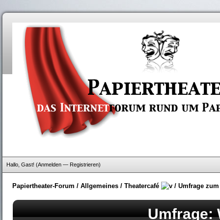
Hallo, Gast! (
Anmelden
—
Registrieren
)
Papiertheater-Forum
/
Allgemeines
/
Theatercafé
/
Umfrage zum
Umfrage: