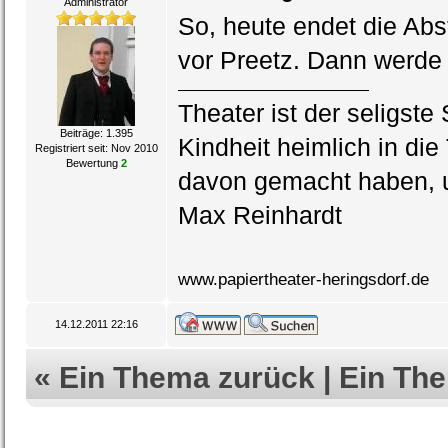
Administrator
So, heute endet die Abs
vor Preetz. Dann werde
Theater ist der seligste 
Beiträge: 1.395
Kindheit heimlich in di
Registriert seit: Nov 2010
Bewertung
2
davon gemacht haben, u
Max Reinhardt
www.papiertheater-heringsdorf.de
14.12.2011 22:16
«
Ein Thema zurück
|
Ein Th