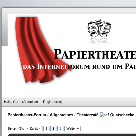
Hallo, Gast! (
Anmelden
—
Registrieren
)
Papiertheater-Forum
/
Allgemeines
/
Theatercafé
/
Quatschecke 
Seiten (3):
« Zurück
1
2
3
Weiter »