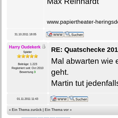
Max Reinhardt
www.papiertheater-heringsd
31.10.2011 18:05
Harry Oudekerk
RE: Quatschecke 201
Spieler
Mal abwarten wie 
Beiträge: 1.223
Registriert seit: Oct 2010
geht.
Bewertung
3
Martin tut jedenfall
01.11.2011 11:43
«
Ein Thema zurück
|
Ein Thema vor
»