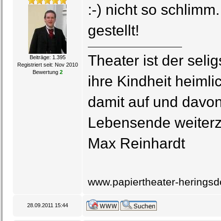
:-) nicht so schlimm
gestellt!
Theater ist der seli
Beiträge: 1.395
Registriert seit: Nov 2010
Bewertung
2
ihre Kindheit heimli
damit auf und davon
Lebensende weiterz
Max Reinhardt
www.papiertheater-heringsd
28.09.2011 15:44