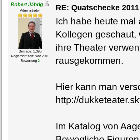
Robert Jährig
RE: Quatschecke 2011
Administrator
Ich habe heute mal 
Kollegen geschaut, 
ihre Theater verwe
Beiträge: 1.395
Registriert seit: Nov 2010
rausgekommen.
Bewertung
2
Hier kann man vers
http://dukketeater.
Im Katalog von Aag
Bewegliche Figuren 