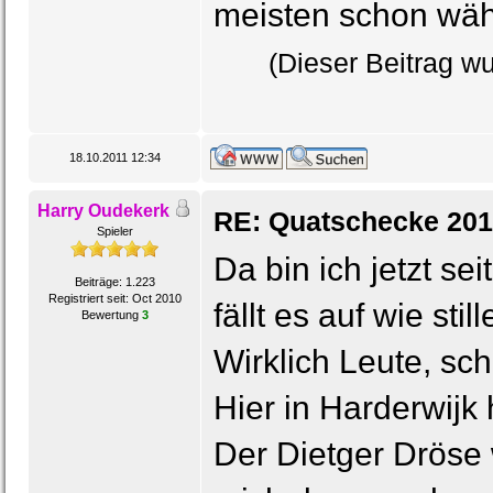
meisten schon wäh
(Dieser Beitrag wu
18.10.2011 12:34
Harry Oudekerk
RE: Quatschecke 201
Spieler
Da bin ich jetzt s
Beiträge: 1.223
Registriert seit: Oct 2010
fällt es auf wie sti
Bewertung
3
Wirklich Leute, schl
Hier in Harderwijk
Der Dietger Dröse 