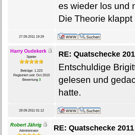
es wieder los und
Die Theorie klappt 
27.09.2011 19:29
Harry Oudekerk
RE: Quatschecke 201
Spieler
Entschuldige Brigit
Beiträge: 1.223
Registriert seit: Oct 2010
gelesen und gedac
Bewertung
3
hatte.
28.09.2011 01:12
Robert Jährig
RE: Quatschecke 2011
Administrator