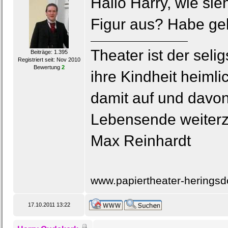
Hallo Harry, wie si
Figur aus? Habe gel
Theater ist der seli
Beiträge: 1.395
Registriert seit: Nov 2010
Bewertung
2
ihre Kindheit heimli
damit auf und davon
Lebensende weiterz
Max Reinhardt
www.papiertheater-heringsd
17.10.2011 13:22