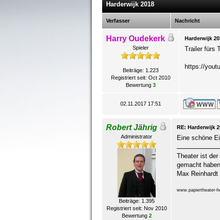
Harderwijk 2018
Verfasser
Nachricht
Harry Oudekerk
Harderwijk 20
Spieler
Trailer fürs 
https://you
Beiträge: 1.223
Registriert seit: Oct 2010
Bewertung
3
02.11.2017 17:51
Robert Jährig
RE: Harderwijk 
Administrator
Eine schöne E
Theater ist der
gemacht haben,
Max Reinhardt
www.papiertheater-he
Beiträge: 1.395
Registriert seit: Nov 2010
Bewertung
2