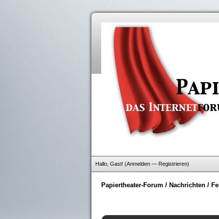
Hallo, Gast! (
Anmelden
—
Registrieren
)
Papiertheater-Forum
/
Nachrichten
/
Fe
n - 0 im Durchschnitt