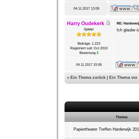
04.11.2017 13:09
Harry Oudekerk
RE: Harderwij
Spieler
Ich glaube i
Beiträge: 1.223
Registriert seit: Oct 2010
Bewertung
3
04.11.2017 15:06
«
Ein Thema zurück
|
Ein Thema vor
Thema:
Papiertheater Treffen Harderwijk 20