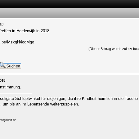
18
Treffen in Harderwijk in 2018
tu.be/MzxgH4odMgo
(Dieser Beitrag wurde zuletzt bea
2018
instimmung.
 seligste Schlupfwinkel für diejenigen, die ihre Kindheit heimlich in die Tasc
 um bis an ihr Lebensende weiterzuspielen.
ringsdorf.de