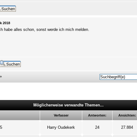
k 2018
ch habe alles schon, sonst werde ich mich melden.
»
Möglicherweise verwandte Themen...
Verfasser
Antworten:
Ansichten:
15
Harry Oudekerk
24
27.884