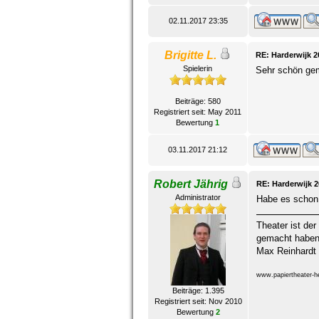
02.11.2017 23:35
Brigitte L.
RE: Harderwijk 2
Spielerin
Sehr schön gem
Beiträge: 580
Registriert seit: May 2011
Bewertung
1
03.11.2017 21:12
Robert Jährig
RE: Harderwijk 
Administrator
Habe es schon
Theater ist der
gemacht haben,
Max Reinhardt
www.papiertheater-he
Beiträge: 1.395
Registriert seit: Nov 2010
Bewertung
2