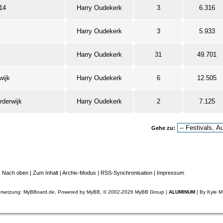
014
Harry Oudekerk
3
6.316
Harry Oudekerk
3
5.933
Harry Oudekerk
31
49.701
wijk
Harry Oudekerk
6
12.505
rderwijk
Harry Oudekerk
2
7.125
Gehe zu:
|
Nach oben
|
Zum Inhalt
|
Archiv-Modus
|
RSS-Synchronisation
|
Impressum
rsetzung:
MyBBoard.de
, Powered by
MyBB
, © 2002-2026
MyBB Group
|
ALUMINUM
| By
Kyle M