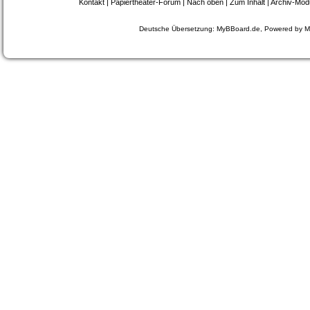
Kontakt
|
Papiertheater-Forum
|
Nach oben
|
Zum Inhalt
|
Archiv-Mod
Deutsche Übersetzung:
MyBBoard.de
, Powered by
M