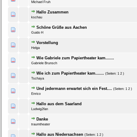
Michael Fruh
Hallo Zusammen
0 Bewertung(en) - 0 von 5 durchschnittlich
1
2
3
4
5
kschau
Schöne Grüße aus Aachen
0 Bewertung(en) - 0 von 5 durchschnittlich
1
2
3
4
5
Guido H
Vorstellung
0 Bewertung(en) - 0 von 5 durchschnittlich
1
2
3
4
5
Helga
Wie Gabriele zum Papiertheater kam.......
0 Bewertung(en) - 0 von 5 durchschnittlich
1
2
3
4
5
Gabriele Brunsch
Wie ich zum Papiertheater kam.......
(Seiten:
1
2
)
0 Bewertung(en) - 0 von 5 durchschnittlich
1
2
3
4
5
Tschaya
Und jedermann erwartet sich ein Fest....
(Seiten:
1
2
)
0 Bewertung(en) - 0 von 5 durchschnittlich
1
2
3
4
5
Enrico
Hallo aus dem Saarland
0 Bewertung(en) - 0 von 5 durchschnittlich
1
2
3
4
5
Ludwig2fan
Danke
0 Bewertung(en) - 0 von 5 durchschnittlich
1
2
3
4
5
traumtheater
Hallo aus Niedersachsen
(Seiten:
1
2
)
0 Bewertung(en) - 0 von 5 durchschnittlich
1
2
3
4
5