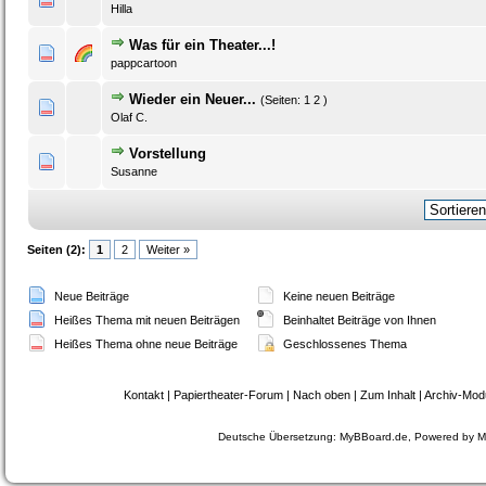
Hilla
Was für ein Theater...!
0 Bewertung(en) - 0 von 5 durchschnittlich
1
2
3
4
5
pappcartoon
Wieder ein Neuer...
(Seiten:
1
2
)
0 Bewertung(en) - 0 von 5 durchschnittlich
1
2
3
4
5
Olaf C.
Vorstellung
0 Bewertung(en) - 0 von 5 durchschnittlich
1
2
3
4
5
Susanne
Seiten (2):
1
2
Weiter »
Neue Beiträge
Keine neuen Beiträge
Heißes Thema mit neuen Beiträgen
Beinhaltet Beiträge von Ihnen
Heißes Thema ohne neue Beiträge
Geschlossenes Thema
Kontakt
|
Papiertheater-Forum
|
Nach oben
|
Zum Inhalt
|
Archiv-Mod
Deutsche Übersetzung:
MyBBoard.de
, Powered by
M