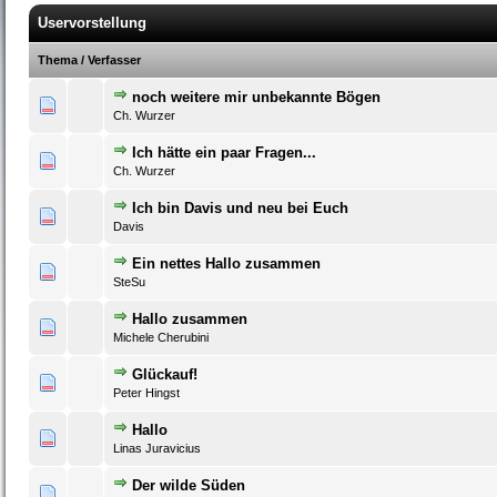
Uservorstellung
Thema
/
Verfasser
noch weitere mir unbekannte Bögen
0 Bewertung(en) - 0 von 5 durchschnittlich
1
2
3
4
5
Ch. Wurzer
Ich hätte ein paar Fragen...
0 Bewertung(en) - 0 von 5 durchschnittlich
1
2
3
4
5
Ch. Wurzer
Ich bin Davis und neu bei Euch
0 Bewertung(en) - 0 von 5 durchschnittlich
1
2
3
4
5
Davis
Ein nettes Hallo zusammen
0 Bewertung(en) - 0 von 5 durchschnittlich
1
2
3
4
5
SteSu
Hallo zusammen
0 Bewertung(en) - 0 von 5 durchschnittlich
1
2
3
4
5
Michele Cherubini
Glückauf!
0 Bewertung(en) - 0 von 5 durchschnittlich
1
2
3
4
5
Peter Hingst
Hallo
0 Bewertung(en) - 0 von 5 durchschnittlich
1
2
3
4
5
Linas Juravicius
Der wilde Süden
0 Bewertung(en) - 0 von 5 durchschnittlich
1
2
3
4
5