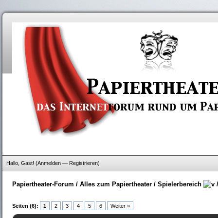
Hallo, Gast! (
Anmelden
—
Registrieren
)
Papiertheater-Forum
/
Alles zum Papiertheater
/
Spielerbereich
Seiten (6):
1
2
3
4
5
6
Weiter »