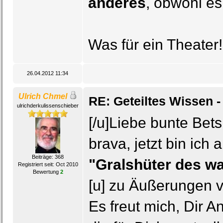
anderes
, obwohl es
Was für ein Theater
26.04.2012 11:34
Ulrich Chmel
RE: Geteiltes Wissen -
ulrichderkulissenschieber
[/u]Liebe bunte Bets
brava, jetzt bin ich
Beiträge: 368
"Gralshüter des wa
Registriert seit: Oct 2010
Bewertung
2
[u] zu Äußerungen v
Es freut mich, Dir 