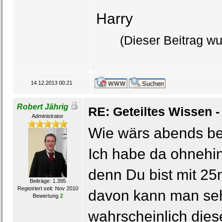
Harry
(Dieser Beitrag wu
14.12.2013 00:21
Robert Jährig
RE: Geteiltes Wissen -
Administrator
Wie wärs abends bei
Ich habe da ohnehin
denn Du bist mit 25
Beiträge: 1.395
Registriert seit: Nov 2010
davon kann man seh
Bewertung
2
wahrscheinlich dies