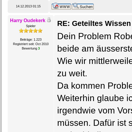
14.12.2013 01:15
Harry Oudekerk
RE: Geteiltes Wissen
Spieler
Dein Problem Rober
Beiträge: 1.223
Registriert seit: Oct 2010
beide am äusserst
Bewertung
3
Wie wir mittlerweil
zu weit.
Da kommen Probl
Weiterhin glaube ic
irgendwie vom Vors
müssen. Dafür ist 