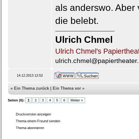
als anderswo. Aber vi
die belebt.
Ulrich Chmel
Ulrich Chmel's Papierthea
ulrich.chmel@papiertheater.
14.12.2013 12:52
«
Ein Thema zurück
|
Ein Thema vor
»
Seiten (6):
1
2
3
4
5
6
Weiter »
Druckversion anzeigen
Thema einem Freund senden
Thema abonnieren