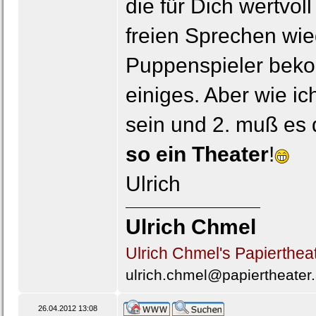
die für Dich wertvol
freien Sprechen wi
Puppenspieler bekom
einiges. Aber wie i
sein und 2. muß es 
so ein Theater
!
Ulrich
Ulrich Chmel
Ulrich Chmel's Papierthea
ulrich.chmel@papiertheater.
26.04.2012 13:08