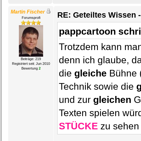
Martin Fischer
RE: Geteiltes Wissen 
Forumsprofi
pappcartoon schr
Trotzdem kann man 
denn ich glaube, d
Beiträge: 219
Registriert seit: Jun 2010
Bewertung
2
die
gleiche
Bühne (
Technik sowie die
und zur
gleichen
G
Texten spielen wür
STÜCKE
zu sehen