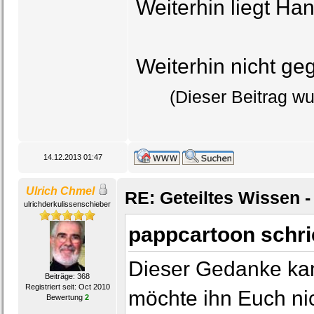
Weiterhin liegt Han
Weiterhin nicht ge
(Dieser Beitrag wu
14.12.2013 01:47
Ulrich Chmel
RE: Geteiltes Wissen -
ulrichderkulissenschieber
pappcartoon schr
Dieser Gedanke kam
Beiträge: 368
Registriert seit: Oct 2010
möchte ihn Euch nic
Bewertung
2