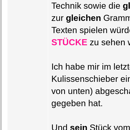
Technik sowie die
g
zur
gleichen
Grammo
Texten spielen wür
STÜCKE
zu sehen 
Ich habe mir im let
Kulissenschieber ei
von unten) abgescha
gegeben hat.
Und
sein
Stück vom 