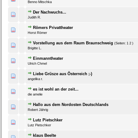
Benno Mitschka
Der Nachwuchs...
0 Bewertung(en) - 0 von 5 durchschnittlich
1
2
3
4
5
Judith R.
Römers Privattheater
0 Bewertung(en) - 0 von 5 durchschnittlich
1
2
3
4
5
Horst Römer
Vorstellung aus dem Raum Braunschweig
(Seiten:
1
2
)
0 Bewertung(en) - 0 von 5 durchschnittlich
1
2
3
4
5
Brigitte L.
Einmanntheater
0 Bewertung(en) - 0 von 5 durchschnittlich
1
2
3
4
5
Ulrich Chmel
Liebe Grüsze aus Österreich ;-)
0 Bewertung(en) - 0 von 5 durchschnittlich
1
2
3
4
5
angelika r.
es ist wohl an der zeit...
0 Bewertung(en) - 0 von 5 durchschnittlich
1
2
3
4
5
die amelie
Hallo aus dem Nordosten Deutschlands
0 Bewertung(en) - 0 von 5 durchschnittlich
1
2
3
4
5
Robert Jährig
Lutz Pietschker
0 Bewertung(en) - 0 von 5 durchschnittlich
1
2
3
4
5
Lutz Pietschker
klaus Beelte
0 Bewertung(en) - 0 von 5 durchschnittlich
1
2
3
4
5