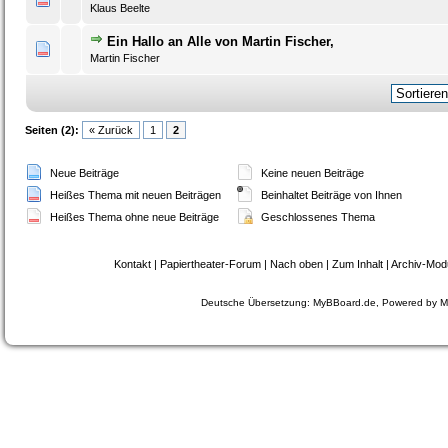
Klaus Beelte
Ein Hallo an Alle von Martin Fischer,
0 Bewertung(en) - 0 von 5 durchschnittlich
1
2
3
4
5
Martin Fischer
Seiten (2):
« Zurück
1
2
Neue Beiträge
Keine neuen Beiträge
Heißes Thema mit neuen Beiträgen
Beinhaltet Beiträge von Ihnen
Heißes Thema ohne neue Beiträge
Geschlossenes Thema
Kontakt
|
Papiertheater-Forum
|
Nach oben
|
Zum Inhalt
|
Archiv-Mod
Deutsche Übersetzung:
MyBBoard.de
, Powered by
M