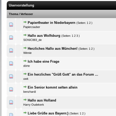
Uservorstellung
Thema
/
Verfasser
Papiertheater in Niederbayern
(Seiten:
1
2
)
0 Bewertung(en) - 0 von 5 durchschnittlich
1
2
3
4
5
Papierzauber
Hallo aus Wolfsburg
(Seiten:
1
2
3
)
0 Bewertung(en) - 0 von 5 durchschnittlich
1
2
3
4
5
SONIC883_de
Herzliches Hallo aus München!
(Seiten:
1
2
)
0 Bewertung(en) - 0 von 5 durchschnittlich
1
2
3
4
5
Winnie
Ich habe eine Frage
0 Bewertung(en) - 0 von 5 durchschnittlich
1
2
3
4
5
dörte
Ein herzliches "Grüß Gott" an das Forum ...
0 Bewertung(en) - 0 von 5 durchschnittlich
1
2
3
4
5
uwk
Ein Senior kommt selten allein
0 Bewertung(en) - 0 von 5 durchschnittlich
1
2
3
4
5
benzhardi
Hallo aus Holland
0 Bewertung(en) - 0 von 5 durchschnittlich
1
2
3
4
5
Harry Oudekerk
Liebe Grüße aus Bayern:)
(Seiten:
1
2
)
0 Bewertung(en) - 0 von 5 durchschnittlich
1
2
3
4
5