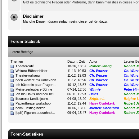
Gibt es technische Fragen oder Probleme, dann kann man dies in dieses Foru
Disclaimer
Manche Dinge müssen einfach sein, dieser gehört dazu.
Forum Statistik
Letzte Beiträge
Themen
Datum, Zeit
Autor
Letzter Be
Theatercafé
10-26, 18:57
Robert Jährig
Robert J
Weitere Bühnenbilder
11-13, 10:53
Ch. Wurzer
Ch. Wurz
Theatervorhang
11-12, 19:03
Ch. Wurzer
Ch. Wurz
noch weitere mir unbekann...
11-12, 18:56
Ch. Wurzer
Ch. Wurz
Ich hätte ein paar Fragen...
10-12, 16:57
Ch. Wurzer
Ch. Wurz
Meine zerlegbare Bühne
07-14, 12:36
Winnie
Peter Hin
Ich bin Davis und neu bei...
06-11, 12:53
Davis
Robert J
illustreret familie journ...
04-08, 13:20
Brigitte L.
Brigitte L
Papiertheaterworkshop
11-12, 19:44
Harry Oudekerk
Robert J
beim Einstieg helfen
10-06, 13:06
Michele Cherubini
Robert J
[split] Figuren ausschnei...
09-04, 15:47
Harry Oudekerk
Robert J
Foren-Statistiken